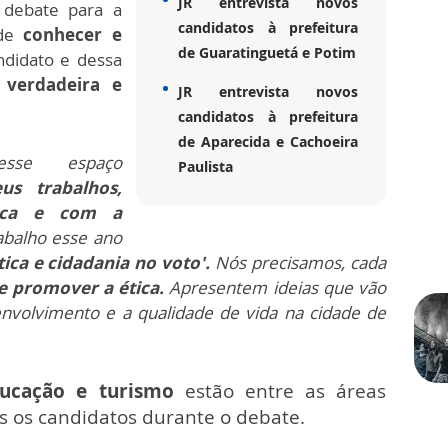
JR entrevista novos
 debate para a
candidatos à prefeitura
ode
conhecer e
de Guaratinguetá e Potim
ndidato e dessa
, verdadeira e
JR entrevista novos
candidatos à prefeitura
de Aparecida e Cachoeira
sse espaço
Paulista
us trabalhos,
ica e com a
abalho esse ano
tica e cidadania no voto'.
Nós precisamos, cada
 e promover a ética.
Apresentem ideias que vão
envolvimento e a qualidade de vida na cidade de
educação e turismo
estão entre as áreas
os os candidatos durante o debate.