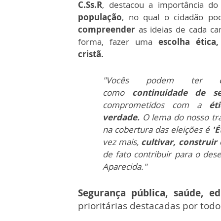
C.Ss.R
, destacou a importância do
população
, no qual o cidadão p
compreender
as ideias de cada ca
forma, fazer uma
escolha ética
cristã.
"Vocês podem ter e
como
continuidade de se
comprometidos com a
ét
verdade.
O lema do nosso tr
na cobertura das eleições é
'É
vez mais,
cultivar, construir
de fato contribuir para o des
Aparecida."
Segurança pública, saúde, 
prioritárias destacadas por tod