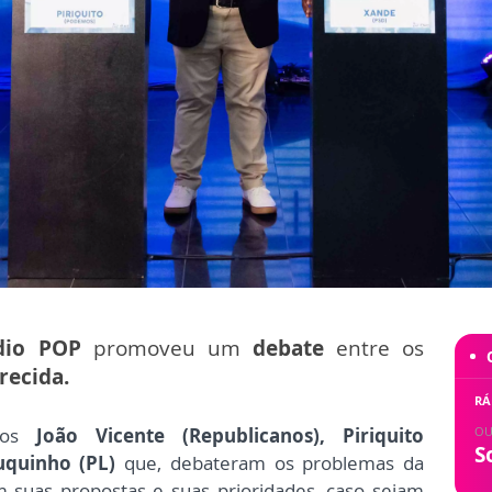
dio POP
promoveu um
debate
entre os
arecida.
RÁ
OU
atos
João Vicente (Republicanos),
Piriquito
S
uquinho (PL)
que,
debateram os problemas da
 suas propostas e suas prioridades, caso sejam