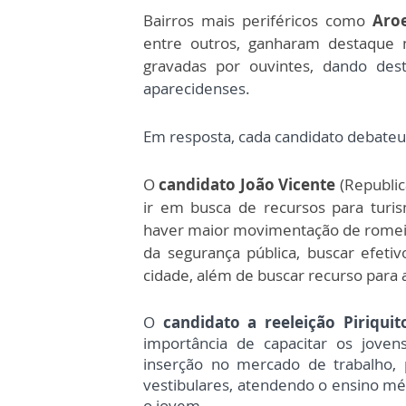
Bairros mais periféricos como
Aroe
entre outros, ganharam destaque 
gravadas por ouvintes, d
ando dest
aparecidenses.
Em resposta, cada candidato debate
O
candidato João Vicente
(Republic
ir em busca de recursos para turism
haver maior movimentação de romeir
da segurança pública, buscar efet
cidade, além de buscar recurso para 
O
candidato a reeleição Piriqui
importância de capacitar os jove
inserção no mercado de trabalho
vestibulares, atendendo o ensino mé
o jovem.