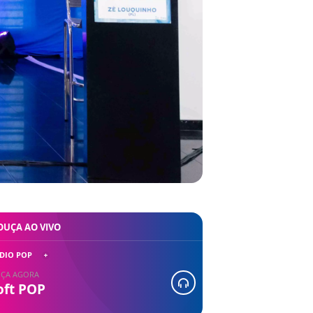
OUÇA AO VIVO
DIO POP
ÇA AGORA
oft POP