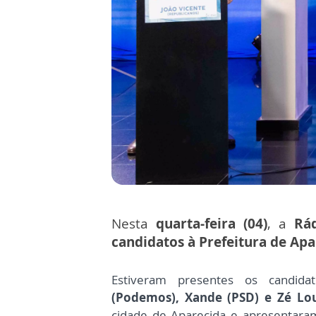
Nesta
quarta-feira (04)
, a
Rá
candidatos à Prefeitura de Ap
Estiveram presentes os candid
(Podemos),
Xande (PSD) e
Zé Lo
cidade de Aparecida e apresentaram