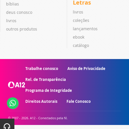
Letras
bíblias
livros
deus conosco
coleções
livros
lançamentos
outros produtos
ebook
catálogo
Trabalhe conosco
Aviso de Privacidade
Rel. de Transparência
Programa de Integridade
Direitos Autorais
Fale Conosco
© 2007 - 2026. A12 - Conectados pela fé.