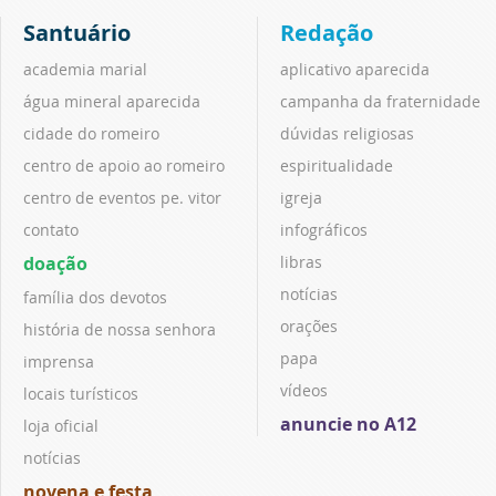
Santuário
Redação
academia marial
aplicativo aparecida
água mineral aparecida
campanha da fraternidade
cidade do romeiro
dúvidas religiosas
centro de apoio ao romeiro
espiritualidade
centro de eventos pe. vitor
igreja
contato
infográficos
doação
libras
notícias
família dos devotos
orações
história de nossa senhora
papa
imprensa
vídeos
locais turísticos
anuncie no A12
loja oficial
notícias
novena e festa