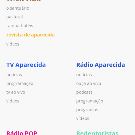
o santuário
pastoral
rainha hotéis
revista de aparecida
vídeos
TV Aparecida
Rádio Aparecida
notícias
notícias
programação
ouça ao vivo
tv ao vivo
podcast
vídeos
programação
programas
vídeos
Rádio POP
Redentoristas