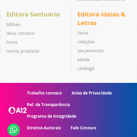
Editora Santuário
Editora Ideias &
Letras
bíblias
livros
deus conosco
coleções
livros
lançamentos
outros produtos
ebook
catálogo
Trabalhe conosco
Aviso de Privacidade
Rel. de Transparência
Programa de Integridade
Direitos Autorais
Fale Conosco