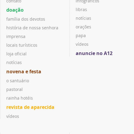
contato
infográficos
doação
libras
notícias
família dos devotos
orações
história de nossa senhora
papa
imprensa
vídeos
locais turísticos
anuncie no A12
loja oficial
notícias
novena e festa
o santuário
pastoral
rainha hotéis
revista de aparecida
vídeos