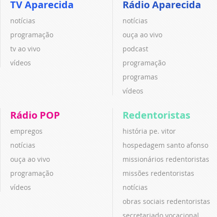
TV Aparecida
Rádio Aparecida
notícias
notícias
programação
ouça ao vivo
tv ao vivo
podcast
vídeos
programação
programas
vídeos
Rádio POP
Redentoristas
empregos
história pe. vitor
notícias
hospedagem santo afonso
ouça ao vivo
missionários redentoristas
programação
missões redentoristas
vídeos
notícias
obras sociais redentoristas
secretariado vocacional