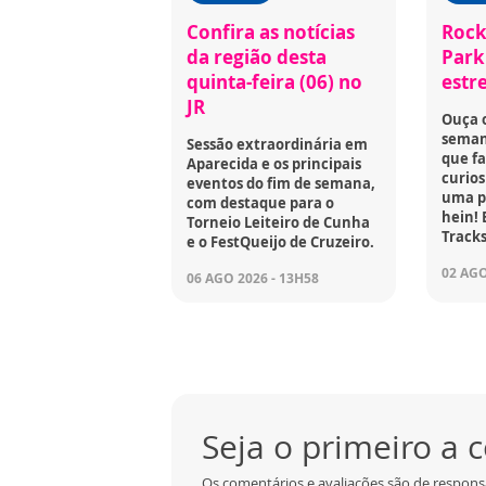
Confira as notícias
Rock
da região desta
Park 
quinta-feira (06) no
estr
JR
Ouça 
seman
Sessão extraordinária em
que fa
Aparecida e os principais
curios
eventos do fim de semana,
uma p
com destaque para o
hein! 
Torneio Leiteiro de Cunha
Tracks
e o FestQueijo de Cruzeiro.
02 AGO
06 AGO 2026 - 13H58
Seja o primeiro a
Os comentários e avaliações são de respons