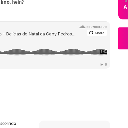
lino
, hein?
OU
A
escorrido