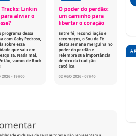
 Tracks: Linkin
O poder do perdão:
para aliviar o
um caminho para
esse?
libertar o coração
o programa dessa
Entre fé, reconciliação e
a com Gaby Pedroso,
recomeços, o Sou de Fé
la sobre essa
desta semana mergulha no
idade que saiu em
poder do perdão e
A 
esquisa. Nada mal,
relembra sua importância
Então, vamos de Rock
dentro da tradição
!
católica.
 2026 - 19H00
02 AGO 2026 - 07H40
 comentar
abilidade exclusiva de seus autores e não representam a