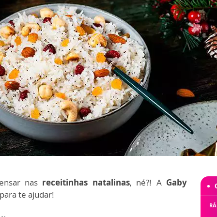
pensar nas
receitinhas natalinas
, né?! A
Gaby
ara te ajudar!
RÁ