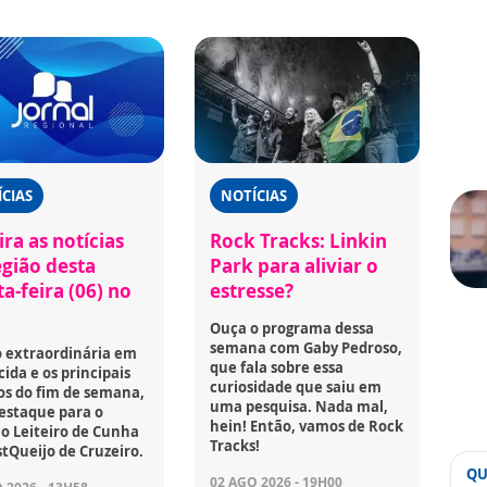
CIAS
NOTÍCIAS
ra as notícias
Rock Tracks: Linkin
egião desta
Park para aliviar o
a-feira (06) no
estresse?
Ouça o programa dessa
semana com Gaby Pedroso,
o extraordinária em
que fala sobre essa
ida e os principais
curiosidade que saiu em
os do fim de semana,
uma pesquisa. Nada mal,
estaque para o
hein! Então, vamos de Rock
o Leiteiro de Cunha
Tracks!
stQueijo de Cruzeiro.
QU
02 AGO 2026 - 19H00