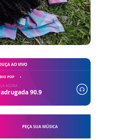
OUÇA AO VIVO
DIO POP
ÇA AGORA
adrugada 90.9
PEÇA SUA MÚSICA