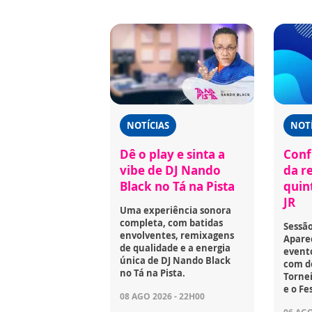
NOTÍCIAS
NOTÍ
Dê o play e sinta a
Confi
vibe de DJ Nando
da r
Black no Tá na Pista
quint
JR
Uma experiência sonora
completa, com batidas
Sessã
envolventes, remixagens
Aparec
de qualidade e a energia
event
única de DJ Nando Black
com d
no Tá na Pista.
Tornei
e o Fe
08 AGO 2026 - 22H00