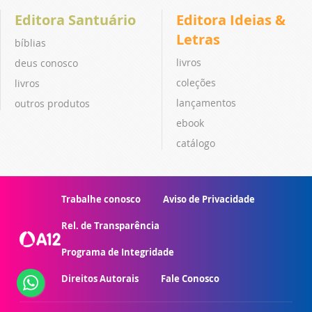
Editora Santuário
Editora Ideias &
Letras
bíblias
livros
deus conosco
coleções
livros
lançamentos
outros produtos
ebook
catálogo
Trabalhe conosco
Aviso de Privacidade
Rel. de Transparência
Programa de Integridade
Direitos Autorais
Fale Conosco