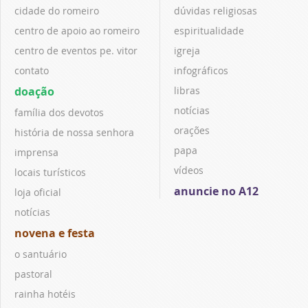
cidade do romeiro
dúvidas religiosas
centro de apoio ao romeiro
espiritualidade
centro de eventos pe. vitor
igreja
contato
infográficos
doação
libras
notícias
família dos devotos
orações
história de nossa senhora
papa
imprensa
vídeos
locais turísticos
anuncie no A12
loja oficial
notícias
novena e festa
o santuário
pastoral
rainha hotéis