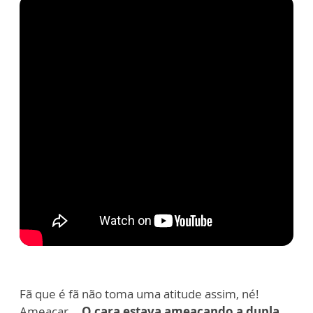
Fã que é fã não toma uma atitude assim, né!
Ameaçar...
O cara estava ameaçando a dupla