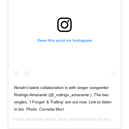
View this post on Instagram
Norah's latest collaboration is with singer-songwriter
Rodrigo Amarante (@_rodrigo_amarante ). The two
singles, 'I Forgot' & 'Falling' are out now. Link to listen
in bio. Photo: Cornelia Murr
A post shared by
Norah Jones
(@norahjones) on
Nov 13, 2019 at 6:30am PST