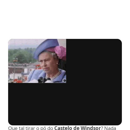
via GIPHY
Que tal tirar o pó do
Castelo de Windsor
? Nada