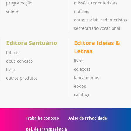
programação
missões redentoristas
vídeos
notícias
obras sociais redentoristas
secretariado vocacional
Editora Santuário
Editora Ideias &
Letras
bíblias
livros
deus conosco
coleções
livros
lançamentos
outros produtos
ebook
catálogo
Trabalhe conosco
Aviso de Privacidade
Rel. de Transparência