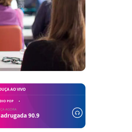
OUÇA AO VIVO
DIO POP
ÇA AGORA
adrugada 90.9