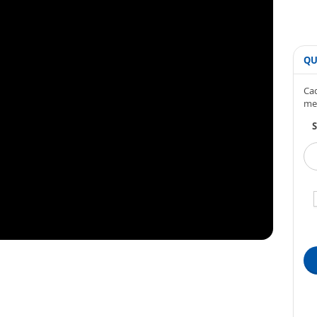
QU
Cad
me
S