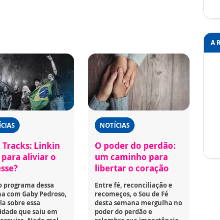
A 
CIAS
NOTÍCIAS
 Tracks: Linkin
O poder do perdão:
para aliviar o
um caminho para
esse?
libertar o coração
o programa dessa
Entre fé, reconciliação e
a com Gaby Pedroso,
recomeços, o Sou de Fé
la sobre essa
desta semana mergulha no
idade que saiu em
poder do perdão e