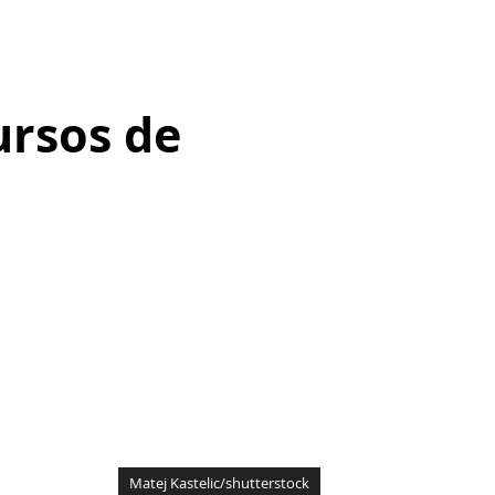
ursos de
Matej Kastelic/shutterstock