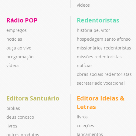
vídeos
Rádio POP
Redentoristas
empregos
história pe. vitor
notícias
hospedagem santo afonso
ouça ao vivo
missionários redentoristas
programação
missões redentoristas
vídeos
notícias
obras sociais redentoristas
secretariado vocacional
Editora Santuário
Editora Ideias &
Letras
bíblias
livros
deus conosco
coleções
livros
lançamentos
outros produtos