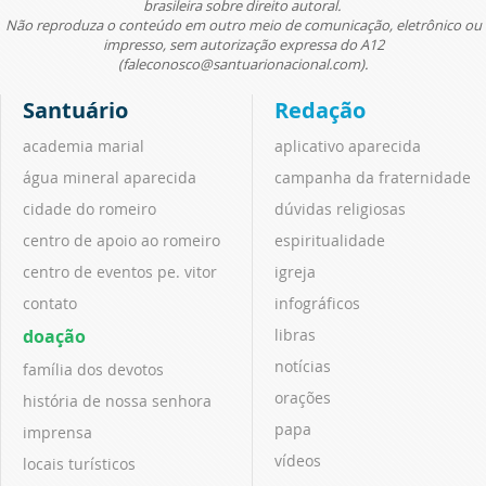
brasileira sobre direito autoral.
Não reproduza o conteúdo em outro meio de comunicação, eletrônico ou
impresso, sem autorização expressa do A12
(faleconosco@santuarionacional.com).
Santuário
Redação
academia marial
aplicativo aparecida
água mineral aparecida
campanha da fraternidade
cidade do romeiro
dúvidas religiosas
centro de apoio ao romeiro
espiritualidade
centro de eventos pe. vitor
igreja
contato
infográficos
doação
libras
notícias
família dos devotos
orações
história de nossa senhora
papa
imprensa
vídeos
locais turísticos