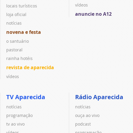
vídeos
locais turísticos
anuncie no A12
loja oficial
notícias
novena e festa
o santuário
pastoral
rainha hotéis
revista de aparecida
vídeos
TV Aparecida
Rádio Aparecida
notícias
notícias
programação
ouça ao vivo
tv ao vivo
podcast
vídeos
programação