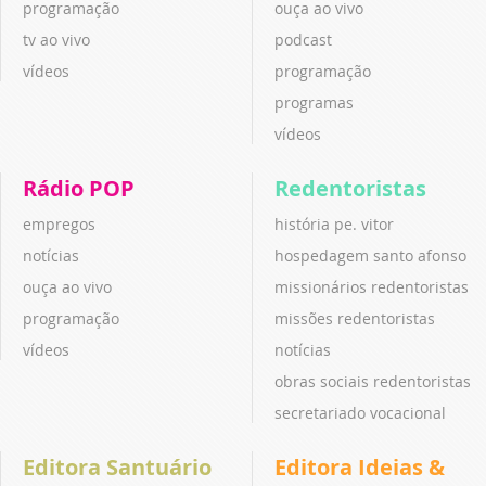
programação
ouça ao vivo
tv ao vivo
podcast
vídeos
programação
programas
vídeos
Rádio POP
Redentoristas
empregos
história pe. vitor
notícias
hospedagem santo afonso
ouça ao vivo
missionários redentoristas
programação
missões redentoristas
vídeos
notícias
obras sociais redentoristas
secretariado vocacional
Editora Santuário
Editora Ideias &