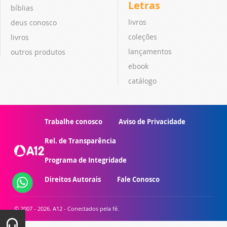
Letras
bíblias
livros
deus conosco
coleções
livros
lançamentos
outros produtos
ebook
catálogo
Trabalhe conosco
Aviso de Privacidade
Rel. de Transparência
Programa de Integridade
Direitos Autorais
Fale Conosco
© 2007 - 2026. A12 - Conectados pela fé.