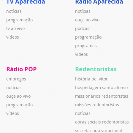
TV Aparecida
Rádio Aparecida
notícias
notícias
programação
ouça ao vivo
tv ao vivo
podcast
vídeos
programação
programas
vídeos
Rádio POP
Redentoristas
empregos
história pe. vitor
notícias
hospedagem santo afonso
ouça ao vivo
missionários redentoristas
programação
missões redentoristas
vídeos
notícias
obras sociais redentoristas
secretariado vocacional