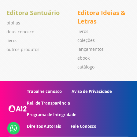
Editora Santuário
Editora Ideias &
Letras
bíblias
livros
deus conosco
coleções
livros
lançamentos
outros produtos
ebook
catálogo
Trabalhe conosco
Aviso de Privacidade
Rel. de Transparência
Programa de Integridade
Direitos Autorais
Fale Conosco