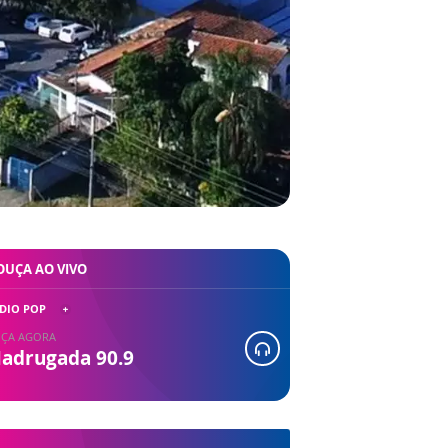
OUÇA AO VIVO
DIO POP
ÇA AGORA
adrugada 90.9