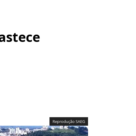
astece
Reprodução SAEG