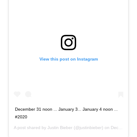
View this post on Instagram
December 31 noon ... January 3... January 4 noon ...
#2020
A post shared by
Justin Bieber
(@justinbieber) on
Dec 30, 2019 at 11:04am PST