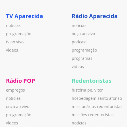
TV Aparecida
Rádio Aparecida
notícias
notícias
programação
ouça ao vivo
tv ao vivo
podcast
vídeos
programação
programas
vídeos
Rádio POP
Redentoristas
empregos
história pe. vitor
notícias
hospedagem santo afonso
ouça ao vivo
missionários redentoristas
programação
missões redentoristas
vídeos
notícias