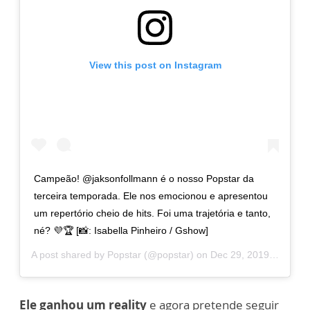
View this post on Instagram
Campeão! @jaksonfollmann é o nosso Popstar da
terceira temporada. Ele nos emocionou e apresentou
um repertório cheio de hits. Foi uma trajetória e tanto,
né? 💜🏆 [📸: Isabella Pinheiro / Gshow]
A post shared by
Popstar
(@popstar) on
Dec 29, 2019 at 11:45am PST
Ele ganhou um reality
e agora pretende seguir