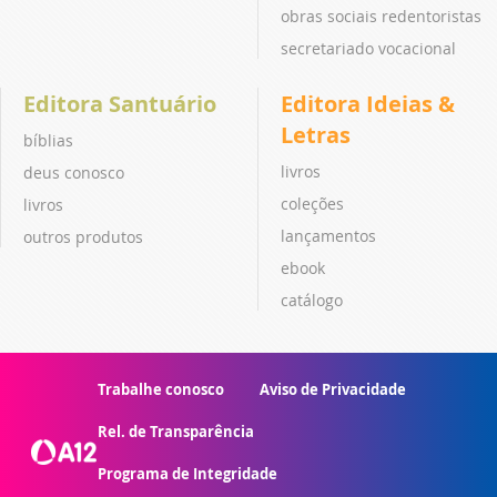
obras sociais redentoristas
secretariado vocacional
Editora Santuário
Editora Ideias &
Letras
bíblias
livros
deus conosco
coleções
livros
lançamentos
outros produtos
ebook
catálogo
Trabalhe conosco
Aviso de Privacidade
Rel. de Transparência
Programa de Integridade