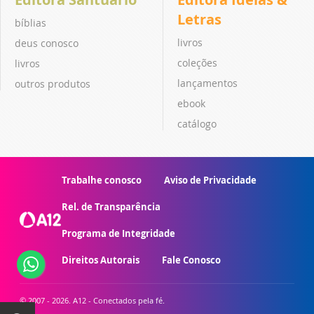
Letras
bíblias
livros
deus conosco
coleções
livros
lançamentos
outros produtos
ebook
catálogo
Trabalhe conosco
Aviso de Privacidade
Rel. de Transparência
Programa de Integridade
Direitos Autorais
Fale Conosco
© 2007 - 2026. A12 - Conectados pela fé.