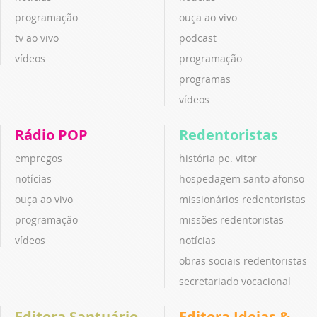
programação
ouça ao vivo
tv ao vivo
podcast
vídeos
programação
programas
vídeos
Rádio POP
Redentoristas
empregos
história pe. vitor
notícias
hospedagem santo afonso
ouça ao vivo
missionários redentoristas
programação
missões redentoristas
vídeos
notícias
obras sociais redentoristas
secretariado vocacional
Editora Santuário
Editora Ideias &