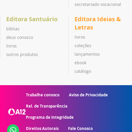
secretariado vocacional
Editora Santuário
Editora Ideias &
Letras
bíblias
livros
deus conosco
coleções
livros
lançamentos
outros produtos
ebook
catálogo
Trabalhe conosco
Aviso de Privacidade
Rel. de Transparência
Programa de Integridade
Direitos Autorais
Fale Conosco