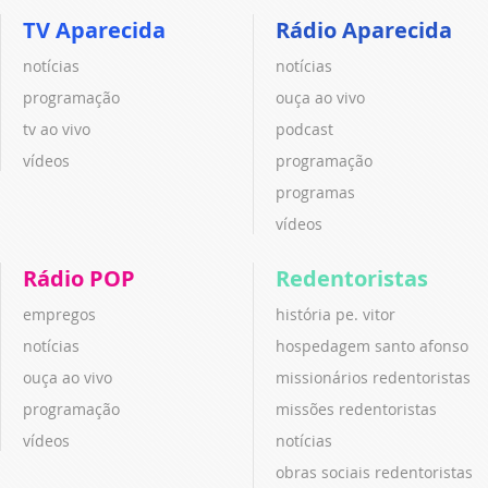
TV Aparecida
Rádio Aparecida
notícias
notícias
programação
ouça ao vivo
tv ao vivo
podcast
vídeos
programação
programas
vídeos
Rádio POP
Redentoristas
empregos
história pe. vitor
notícias
hospedagem santo afonso
ouça ao vivo
missionários redentoristas
programação
missões redentoristas
vídeos
notícias
obras sociais redentoristas