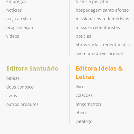
empregos
história pe. vitor
notícias
hospedagem santo afonso
ouça ao vivo
missionários redentoristas
programação
missões redentoristas
vídeos
notícias
obras sociais redentoristas
secretariado vocacional
Editora Santuário
Editora Ideias &
Letras
bíblias
livros
deus conosco
coleções
livros
lançamentos
outros produtos
ebook
catálogo