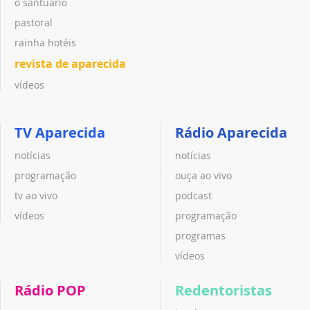
o santuário
pastoral
rainha hotéis
revista de aparecida
vídeos
TV Aparecida
Rádio Aparecida
notícias
notícias
programação
ouça ao vivo
tv ao vivo
podcast
vídeos
programação
programas
vídeos
Rádio POP
Redentoristas