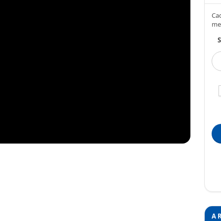
Cad
me
S
A 