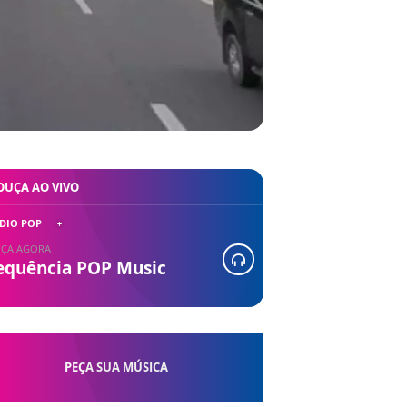
OUÇA AO VIVO
DIO POP
ÇA AGORA
equência POP Music
PEÇA SUA MÚSICA