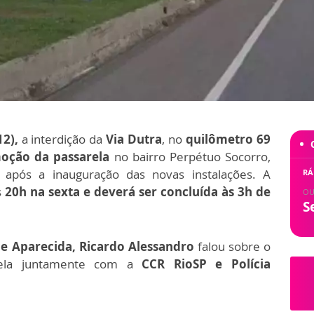
12),
a interdição da
Via Dutra
, no
quilômetro 69
oção da passarela
no bairro Perpétuo Socorro,
a após a inauguração das novas instalações. A
RÁ
s
20h na sexta e deverá ser concluída às 3h de
OU
S
de Aparecida, Ricardo Alessandro
falou sobre o
rela juntamente com a
CCR RioSP e Polícia