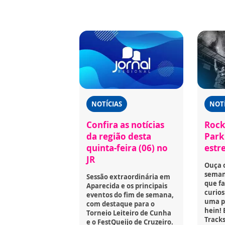
NOTÍCIAS
NOTÍ
Confira as notícias
Rock
da região desta
Park 
quinta-feira (06) no
estr
JR
Ouça 
seman
Sessão extraordinária em
que fa
Aparecida e os principais
curios
eventos do fim de semana,
uma p
com destaque para o
hein! 
Torneio Leiteiro de Cunha
Tracks
e o FestQueijo de Cruzeiro.