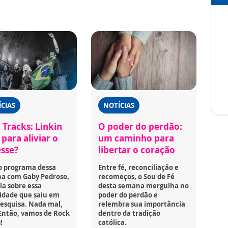
CIAS
NOTÍCIAS
 Tracks: Linkin
O poder do perdão:
para aliviar o
um caminho para
esse?
libertar o coração
o programa dessa
Entre fé, reconciliação e
a com Gaby Pedroso,
recomeços, o Sou de Fé
la sobre essa
desta semana mergulha no
idade que saiu em
poder do perdão e
esquisa. Nada mal,
relembra sua importância
Então, vamos de Rock
dentro da tradição
!
católica.