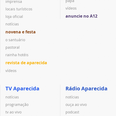
papa
imprensa
vídeos
locais turísticos
anuncie no A12
loja oficial
notícias
novena e festa
o santuário
pastoral
rainha hotéis
revista de aparecida
vídeos
TV Aparecida
Rádio Aparecida
notícias
notícias
programação
ouça ao vivo
tv ao vivo
podcast