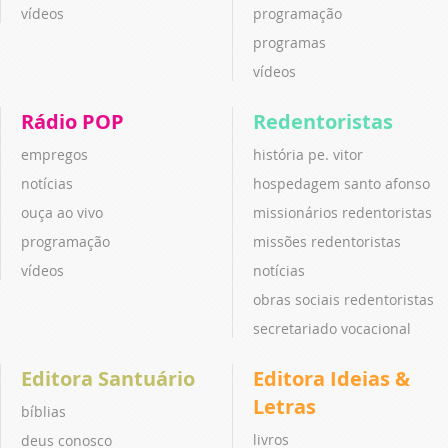
vídeos
programação
programas
vídeos
Rádio POP
Redentoristas
empregos
história pe. vitor
notícias
hospedagem santo afonso
ouça ao vivo
missionários redentoristas
programação
missões redentoristas
vídeos
notícias
obras sociais redentoristas
secretariado vocacional
Editora Santuário
Editora Ideias &
Letras
bíblias
livros
deus conosco