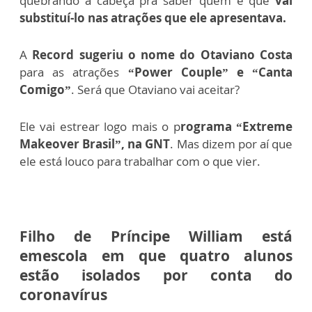
quebrando a cabeça pra saber quem é que
vai
substituí-lo nas atrações que ele apresentava.
A
Record sugeriu o nome do Otaviano Costa
para as atrações
“Power Couple” e “Canta
Comigo”
. Será que Otaviano vai aceitar?
Ele vai estrear logo mais o p
rograma “Extreme
Makeover Brasil”, na GNT
. Mas dizem por aí que
ele está louco para trabalhar com o que vier.
Filho de Príncipe William está
em
escola em que quatro alunos
estão isolados por conta do
coronavírus