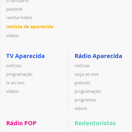
o santuário
pastoral
rainha hotéis
revista de aparecida
vídeos
TV Aparecida
Rádio Aparecida
notícias
notícias
programação
ouça ao vivo
tv ao vivo
podcast
vídeos
programação
programas
vídeos
Rádio POP
Redentoristas