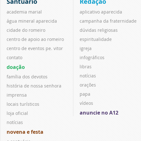
Santuário
Redação
academia marial
aplicativo aparecida
água mineral aparecida
campanha da fraternidade
cidade do romeiro
dúvidas religiosas
centro de apoio ao romeiro
espiritualidade
centro de eventos pe. vitor
igreja
contato
infográficos
doação
libras
notícias
família dos devotos
orações
história de nossa senhora
papa
imprensa
vídeos
locais turísticos
anuncie no A12
loja oficial
notícias
novena e festa