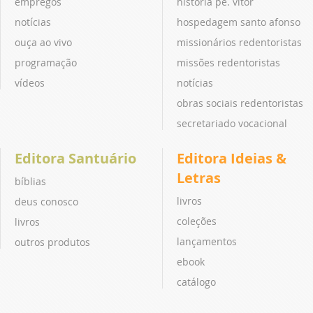
empregos
história pe. vitor
notícias
hospedagem santo afonso
ouça ao vivo
missionários redentoristas
programação
missões redentoristas
vídeos
notícias
obras sociais redentoristas
secretariado vocacional
Editora Santuário
Editora Ideias &
Letras
bíblias
livros
deus conosco
coleções
livros
lançamentos
outros produtos
ebook
catálogo