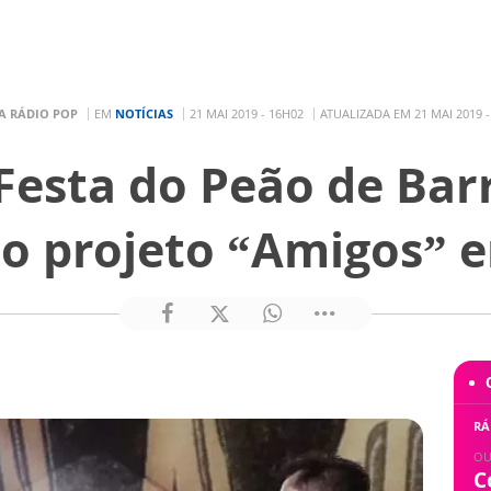
A RÁDIO POP
EM
NOTÍCIAS
21 MAI 2019 - 16H02
ATUALIZADA EM 21 MAI 2019 -
esta do Peão de Bar
o projeto “Amigos” 
RÁ
OU
C