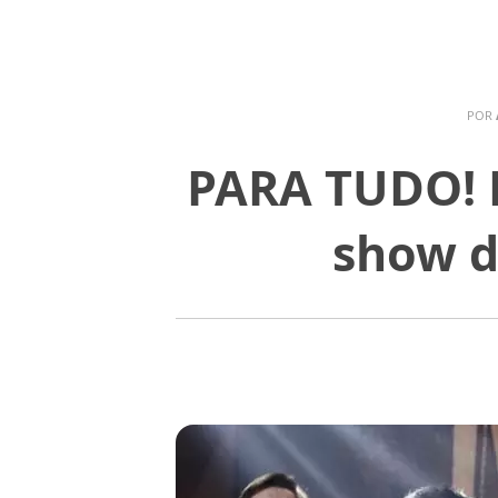
POR
PARA TUDO! F
show d