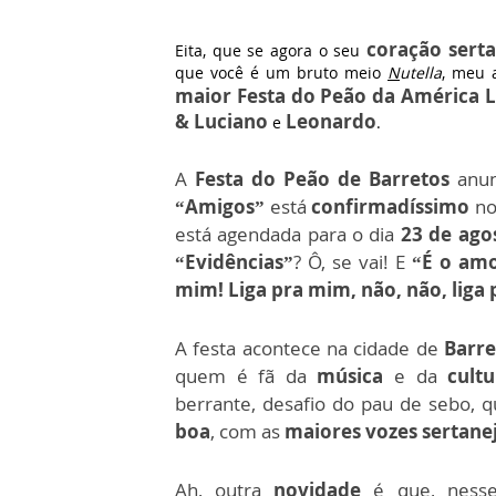
coração sert
Eita, que se agora o seu
que você é um bruto meio
N
utella
, meu 
maior Festa do Peão da América L
& Luciano
Leonardo
e
.
A
Festa do Peão de Barretos
anun
“Amigos”
está
confirmadíssimo
no
está agendada para o dia
23 de ago
“Evidências”
? Ô, se vai! E
“É o am
mim! Liga pra mim, não, não, liga p
A festa acontece na cidade de
Barre
quem é fã da
música
e da
cult
berrante, desafio do pau de sebo, 
boa
, com as
maiores vozes sertanej
Ah, outra
novidade
é que, nesse