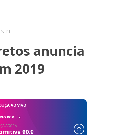
 16H41
retos anuncia
em 2019
OUÇA AO VIVO
DIO POP
ÇA AGORA
omitiva 90.9