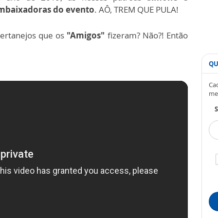
mbaixadoras do evento
. AÔ, TREM QUE PULA!
sertanejos que os
"Amigos"
fizeram? Não?! Então
QU
Cad
me
S