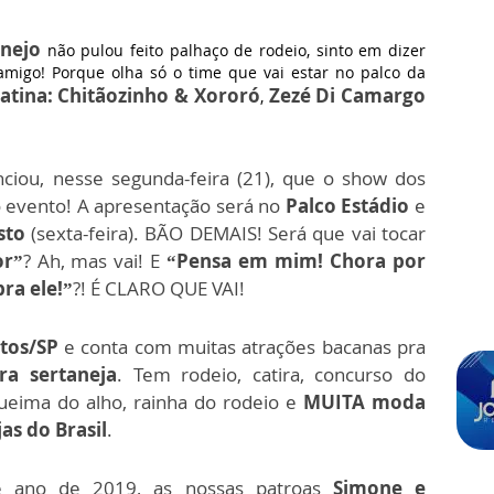
anejo
não pulou feito palhaço de rodeio, sinto em dizer
amigo! Porque olha só o time que vai estar no palco da
atina:
Chitãozinho & Xororó
Zezé Di Camargo
,
ciou, nesse segunda-feira (21), que o show dos
 evento! A apresentação será no
Palco Estádio
e
sto
(sexta-feira). BÃO DEMAIS! Será que vai tocar
or”
? Ah, mas vai! E
“Pensa em mim! Chora por
ra ele!”
?! É CLARO QUE VAI!
tos/SP
e conta com muitas atrações bacanas pra
ura sertaneja
. Tem rodeio, catira, concurso do
queima do alho, rainha do rodeio e
MUITA moda
as do Brasil
.
 ano de 2019, as nossas patroas
Simone e