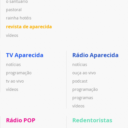
o santuário
pastoral
rainha hotéis
revista de aparecida
vídeos
TV Aparecida
Rádio Aparecida
notícias
notícias
programação
ouça ao vivo
tv ao vivo
podcast
vídeos
programação
programas
vídeos
Rádio POP
Redentoristas