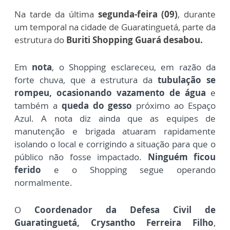
Na tarde da última
segunda-feira (09)
, durante
um temporal na cidade de Guaratinguetá, parte da
estrutura do
Buriti Shopping Guará desabou.
Em
nota
, o S
hopping
esclareceu,
em razão da
forte
chuva, que a estrutura da
tubulação s
e
rompeu, ocasionando vazamento
de água
e
também a
queda do gesso
próximo ao Espaço
Azul. A nota diz ainda
que as equipes de
manutenção e brigada
atuaram rapidamente
isolando o local e
corrigindo a situação para que o
público
não fosse impactado.
Ninguém ficou
ferido
e o
Shopping segue operando
normalmente.
O
Coordenador da Defesa Civil de
Guaratinguetá,
Crysantho Ferreira Filho
,