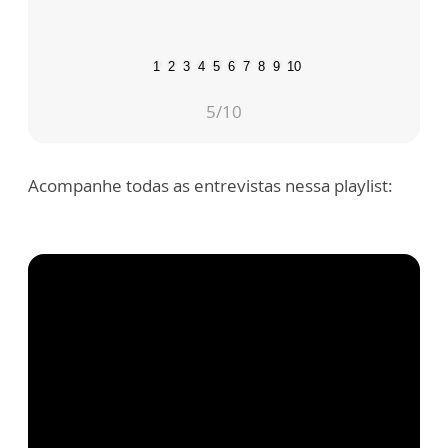
1
2
3
4
5
6
7
8
9
10
5
/10
Acompanhe todas as entrevistas nessa playlist: