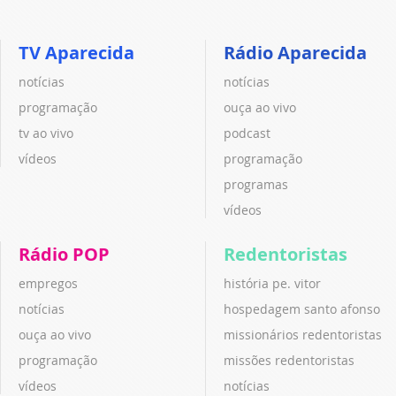
TV Aparecida
Rádio Aparecida
notícias
notícias
programação
ouça ao vivo
tv ao vivo
podcast
vídeos
programação
programas
vídeos
Rádio POP
Redentoristas
empregos
história pe. vitor
notícias
hospedagem santo afonso
ouça ao vivo
missionários redentoristas
programação
missões redentoristas
vídeos
notícias