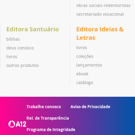
obras sociais redentoristas
secretariado vocacional
Editora Santuário
Editora Ideias &
Letras
bíblias
livros
deus conosco
coleções
livros
lançamentos
outros produtos
ebook
catálogo
Trabalhe conosco
Aviso de Privacidade
Rel. de Transparência
Programa de Integridade