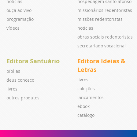
notícias
hospedagem santo afonso
ouça ao vivo
missionários redentoristas
programação
missões redentoristas
vídeos
notícias
obras sociais redentoristas
secretariado vocacional
Editora Santuário
Editora Ideias &
Letras
bíblias
livros
deus conosco
coleções
livros
lançamentos
outros produtos
ebook
catálogo