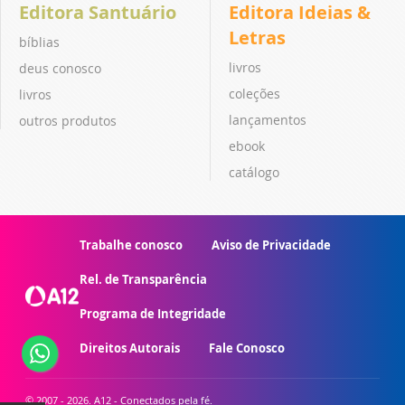
Editora Santuário
Editora Ideias &
Letras
bíblias
livros
deus conosco
coleções
livros
lançamentos
outros produtos
ebook
catálogo
Trabalhe conosco
Aviso de Privacidade
Rel. de Transparência
Programa de Integridade
Direitos Autorais
Fale Conosco
© 2007 - 2026. A12 - Conectados pela fé.