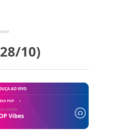
 10H37
(28/10)
OUÇA AO VIVO
DIO POP
ÇA AGORA
OP Vibes