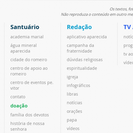
Os textos, fo
Não reproduza o conteúdo em outro meio
Santuário
Redação
TV
academia marial
aplicativo aparecida
notí
água mineral
campanha da
prog
aparecida
fraternidade
tv ao
cidade do romeiro
dúvidas religiosas
víde
centro de apoio ao
espiritualidade
romeiro
igreja
centro de eventos pe.
infográficos
vitor
libras
contato
notícias
doação
orações
família dos devotos
papa
história de nossa
vídeos
senhora