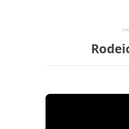
PO
Rodeio