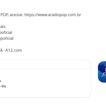
 POP, acesse: https://www.aradiopop.com.br
ais:
oficial
oficial
ã - A12.com
o
o da