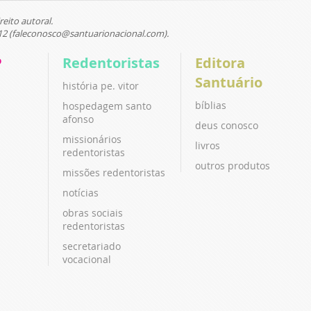
reito autoral.
12 (faleconosco@santuarionacional.com).
P
Redentoristas
Editora
Santuário
história pe. vitor
bíblias
hospedagem santo
afonso
deus conosco
missionários
livros
redentoristas
outros produtos
missões redentoristas
notícias
obras sociais
redentoristas
secretariado
vocacional