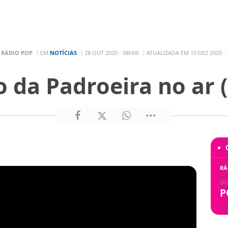
R
RÁDIO POP
EM
NOTÍCIAS
28 OUT 2020 - 08H00
ATUALIZADA EM 10 DEZ 2020 -
 da Padroeira no ar 
RÁ
OU
P