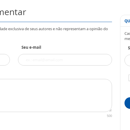
omentar
QU
dade exclusiva de seus autores e não representam a opinião do
Cad
me
Seu e-mail
S
500