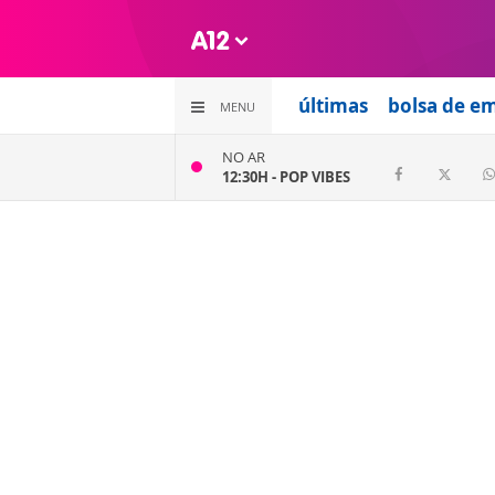
últimas
bolsa de e
MENU
NO AR
12:30H -
POP VIBES