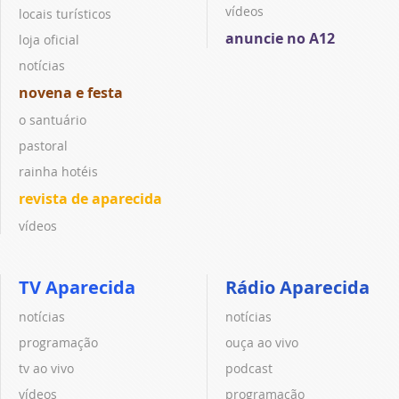
vídeos
locais turísticos
anuncie no A12
loja oficial
notícias
novena e festa
o santuário
pastoral
rainha hotéis
revista de aparecida
vídeos
TV Aparecida
Rádio Aparecida
notícias
notícias
programação
ouça ao vivo
tv ao vivo
podcast
vídeos
programação