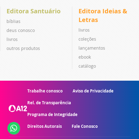
Editora Santuário
Editora Ideias &
Letras
bíblias
livros
deus conosco
coleções
livros
lançamentos
outros produtos
ebook
catálogo
Trabalhe conosco
Aviso de Privacidade
Rel. de Transparência
Programa de Integridade
Direitos Autorais
Fale Conosco