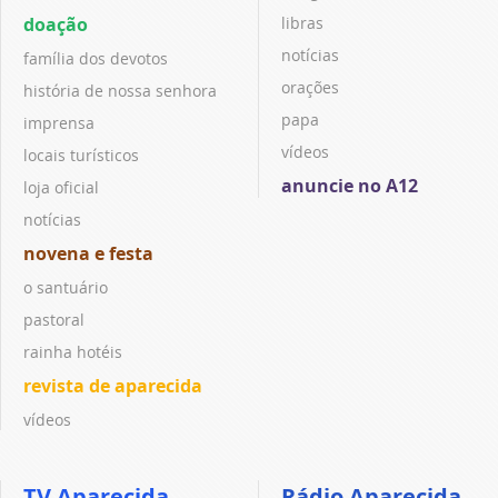
doação
libras
notícias
família dos devotos
orações
história de nossa senhora
papa
imprensa
vídeos
locais turísticos
anuncie no A12
loja oficial
notícias
novena e festa
o santuário
pastoral
rainha hotéis
revista de aparecida
vídeos
TV Aparecida
Rádio Aparecida