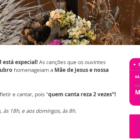
 está especial!
As canções que os ouvintes
tubro
homenageiam a
Mãe de Jesus e nossa
RÁ
OU
M
etir e cantar, pois "
quem canta reza 2 vezes"!
às 18h, e aos domingos, às 8h.