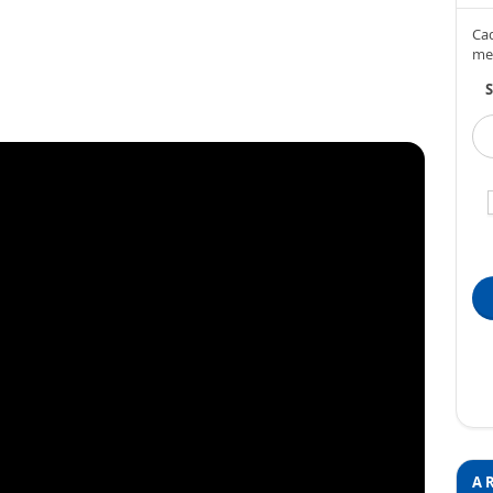
Cad
me
S
A 