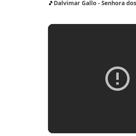
🎵
Dalvimar Gallo - Senhora dos