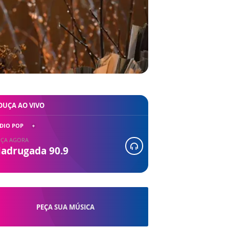
OUÇA AO VIVO
DIO POP
ÇA AGORA
adrugada 90.9
PEÇA SUA MÚSICA