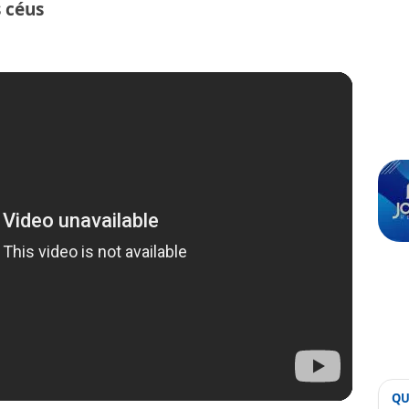
 céus
QU