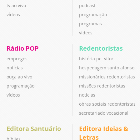
tv ao vivo
podcast
vídeos
programação
programas
vídeos
Rádio POP
Redentoristas
empregos
história pe. vitor
notícias
hospedagem santo afonso
ouça ao vivo
missionários redentoristas
programação
missões redentoristas
vídeos
notícias
obras sociais redentoristas
secretariado vocacional
Editora Santuário
Editora Ideias &
Letras
bíblias