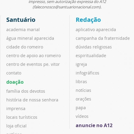
impresso, sem autorização expressa do A12
(faleconosco@santuarionacional.com).
Santuário
Redação
academia marial
aplicativo aparecida
água mineral aparecida
campanha da fraternidade
cidade do romeiro
dúvidas religiosas
centro de apoio ao romeiro
espiritualidade
centro de eventos pe. vitor
igreja
contato
infográficos
doação
libras
notícias
família dos devotos
orações
história de nossa senhora
papa
imprensa
vídeos
locais turísticos
anuncie no A12
loja oficial