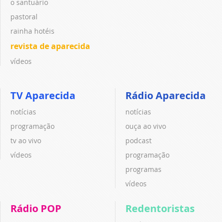
o santuário
pastoral
rainha hotéis
revista de aparecida
vídeos
TV Aparecida
Rádio Aparecida
notícias
notícias
programação
ouça ao vivo
tv ao vivo
podcast
vídeos
programação
programas
vídeos
Rádio POP
Redentoristas