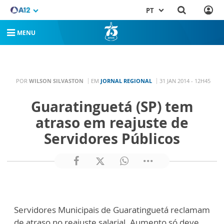
PT
MENU
POR
WILSON SILVASTON
EM
JORNAL REGIONAL
31 JAN 2014 - 12H45
Guaratinguetá (SP) tem
atraso em reajuste de
Servidores Públicos
Servidores Municipais de Guaratinguetá reclamam
de atraso no reajuste salarial. Aumento só deve