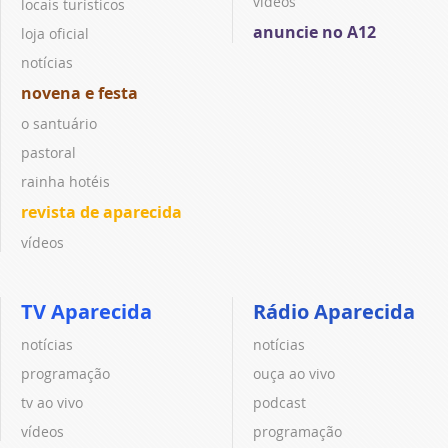
vídeos
locais turísticos
anuncie no A12
loja oficial
notícias
novena e festa
o santuário
pastoral
rainha hotéis
revista de aparecida
vídeos
TV Aparecida
Rádio Aparecida
notícias
notícias
programação
ouça ao vivo
tv ao vivo
podcast
vídeos
programação