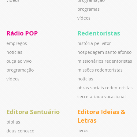
vídeos
programação
programas
vídeos
Rádio POP
Redentoristas
empregos
história pe. vitor
notícias
hospedagem santo afonso
ouça ao vivo
missionários redentoristas
programação
missões redentoristas
vídeos
notícias
obras sociais redentoristas
secretariado vocacional
Editora Santuário
Editora Ideias &
Letras
bíblias
livros
deus conosco