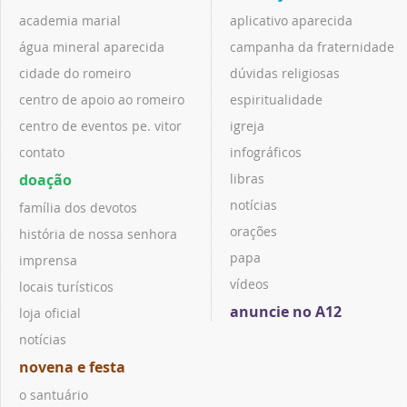
academia marial
aplicativo aparecida
água mineral aparecida
campanha da fraternidade
cidade do romeiro
dúvidas religiosas
centro de apoio ao romeiro
espiritualidade
centro de eventos pe. vitor
igreja
contato
infográficos
doação
libras
notícias
família dos devotos
orações
história de nossa senhora
papa
imprensa
vídeos
locais turísticos
anuncie no A12
loja oficial
notícias
novena e festa
o santuário