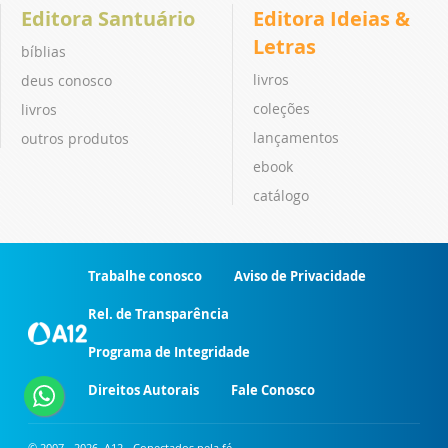
Editora Santuário
Editora Ideias &
Letras
bíblias
livros
deus conosco
coleções
livros
lançamentos
outros produtos
ebook
catálogo
Trabalhe conosco
Aviso de Privacidade
Rel. de Transparência
Programa de Integridade
Direitos Autorais
Fale Conosco
© 2007 - 2026. A12 - Conectados pela fé.