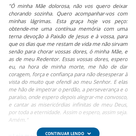
"Ó minha Mãe dolorosa, não vos quero deixar
chorando sozinha. Quero acompanhar-vos com
minhas lágrimas. Esta graça hoje vos peço:
obtende-me uma contínua memória com uma
terna devoção à Paixão de Jesus e à vossa, para
que os dias que me restam de vida me não sirvam
senão para chorar vossas dores, ó minha Mãe, e
as de meu Redentor. Essas vossas dores, espero
eu, na hora de minha morte, me hão de dar
coragem, força e confiança para não desesperar à
vista do muito que ofendi ao meu Senhor. E elas
me hão de impetrar o perdão, a perseverança e o
paraíso, onde espero depois alegrar-me convosco,
e cantar as misericórdias infinitas de meu Deus,
por toda a eternidade. Assim o espero, assim seja.
Amém."
CONTINUAR LENDO
:: Leia mais conteúdos aqui!