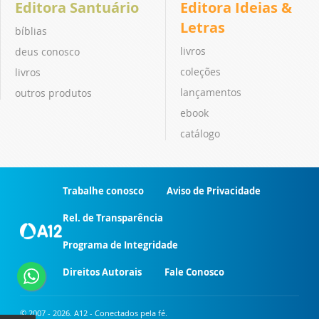
Editora Santuário
Editora Ideias &
Letras
bíblias
livros
deus conosco
coleções
livros
lançamentos
outros produtos
ebook
catálogo
Trabalhe conosco
Aviso de Privacidade
Rel. de Transparência
Programa de Integridade
Direitos Autorais
Fale Conosco
© 2007 - 2026. A12 - Conectados pela fé.