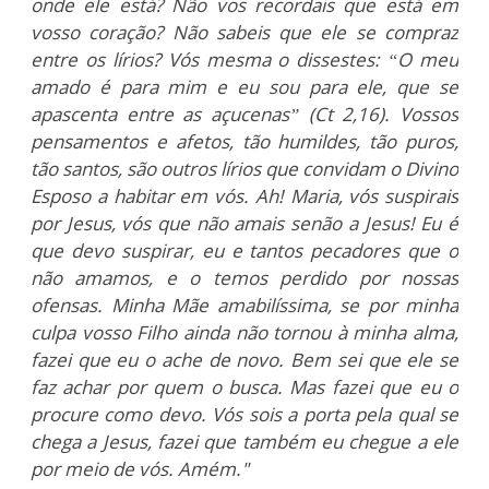
onde ele está? Não vos recordais que está em
vosso coração? Não sabeis que ele se compraz
entre os lírios? Vós mesma o dissestes: “O meu
amado é para mim e eu sou para ele, que se
apascenta entre as açucenas” (Ct 2,16). Vossos
pensamentos e afetos, tão humildes, tão puros,
tão santos, são outros lírios que convidam o Divino
Esposo a habitar em vós. Ah! Maria, vós suspirais
por Jesus, vós que não amais senão a Jesus! Eu é
que devo suspirar, eu e tantos pecadores que o
não amamos, e o temos perdido por nossas
ofensas. Minha Mãe amabilíssima, se por minha
culpa vosso Filho ainda não tornou à minha alma,
fazei que eu o ache de novo. Bem sei que ele se
faz achar por quem o busca. Mas fazei que eu o
procure como devo. Vós sois a porta pela qual se
chega a Jesus, fazei que também eu chegue a ele
por meio de vós. Amém."