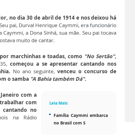
, no dia 30 de abril de 1914 e nos deixou há
Seu pai,
Durval Henrique Caymmi,
era funcionário
a Caymmi, a Dona Sinhá, sua mãe. Seu pai tocava
gostava muito de cantar.
por marchinhas e toadas, como
"No Sertão"
,
35,
começou a se apresentar cantando nos
hia.
No ano seguinte,
venceu o concurso de
 com o samba
"A Bahia também Dá".
 Janeiro com a
 trabalhar com
Leia Mais
 cantando no
Família Caymmi embarca
pois na Rádio
no Brasil com S