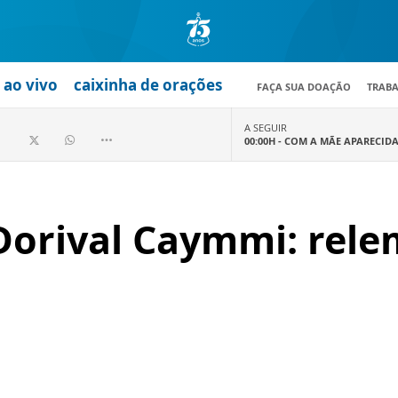
ao vivo
caixinha de orações
FAÇA SUA DOAÇÃO
TRAB
A SEGUIR
00:00H -
COM A MÃE APARECID
Dorival Caymmi: rele