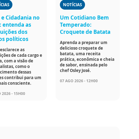
CIAS
NOTÍCIAS
a e Cidadania no
Um Cotidiano Bem
: entenda as
Temperado:
buições dos
Croquete de Batata
s políticos
Aprenda a preparar um
delicioso croquete de
esclarece as
batata, uma receita
ições de cada cargo e
prática, econômica e cheia
, com a visão de
de sabor, ensinada pelo
alistas, como o
chef Osley José.
cimento dessas
es contribui para um
07 AGO 2026 - 12H00
ais consciente.
 2026 - 15H00