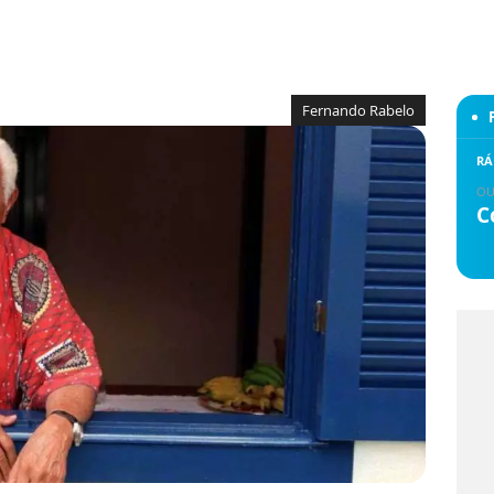
Fernando Rabelo
RÁ
OU
C