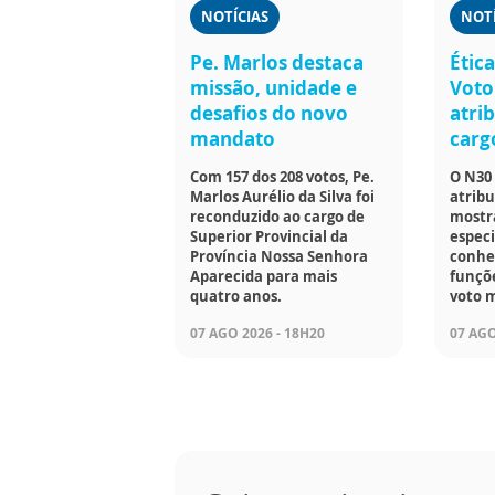
NOTÍCIAS
NOTÍ
Pe. Marlos destaca
Étic
missão, unidade e
Voto
desafios do novo
atri
mandato
cargo
Com 157 dos 208 votos, Pe.
O N30 
Marlos Aurélio da Silva foi
atribu
reconduzido ao cargo de
mostra
Superior Provincial da
especi
Província Nossa Senhora
conhe
Aparecida para mais
funçõ
quatro anos.
voto m
07 AGO 2026 - 18H20
07 AGO