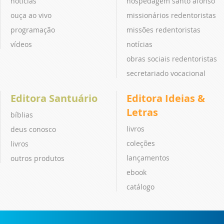
notícias
hospedagem santo afonso
ouça ao vivo
missionários redentoristas
programação
missões redentoristas
vídeos
notícias
obras sociais redentoristas
secretariado vocacional
Editora Santuário
Editora Ideias &
Letras
bíblias
livros
deus conosco
coleções
livros
lançamentos
outros produtos
ebook
catálogo