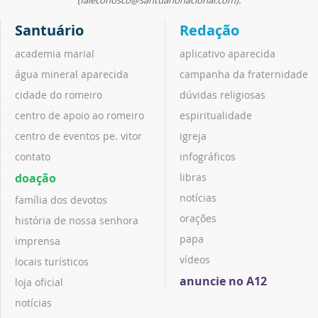
(faleconosco@santuarionacional.com).
Santuário
Redação
academia marial
aplicativo aparecida
água mineral aparecida
campanha da fraternidade
cidade do romeiro
dúvidas religiosas
centro de apoio ao romeiro
espiritualidade
centro de eventos pe. vitor
igreja
contato
infográficos
doação
libras
notícias
família dos devotos
orações
história de nossa senhora
papa
imprensa
vídeos
locais turísticos
anuncie no A12
loja oficial
notícias