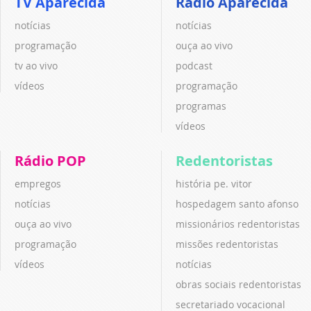
TV Aparecida
Rádio Aparecida
notícias
notícias
programação
ouça ao vivo
tv ao vivo
podcast
vídeos
programação
programas
vídeos
Rádio POP
Redentoristas
empregos
história pe. vitor
notícias
hospedagem santo afonso
ouça ao vivo
missionários redentoristas
programação
missões redentoristas
vídeos
notícias
obras sociais redentoristas
secretariado vocacional