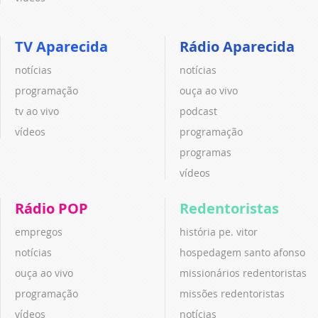
TV Aparecida
Rádio Aparecida
notícias
notícias
programação
ouça ao vivo
tv ao vivo
podcast
vídeos
programação
programas
vídeos
Rádio POP
Redentoristas
empregos
história pe. vitor
notícias
hospedagem santo afonso
ouça ao vivo
missionários redentoristas
programação
missões redentoristas
vídeos
notícias