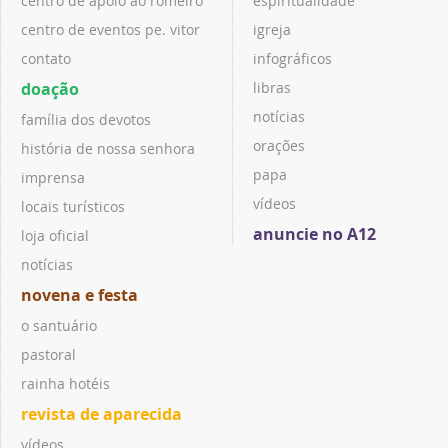
centro de apoio ao romeiro
espiritualidade
centro de eventos pe. vitor
igreja
contato
infográficos
doação
libras
notícias
família dos devotos
orações
história de nossa senhora
papa
imprensa
vídeos
locais turísticos
anuncie no A12
loja oficial
notícias
novena e festa
o santuário
pastoral
rainha hotéis
revista de aparecida
vídeos