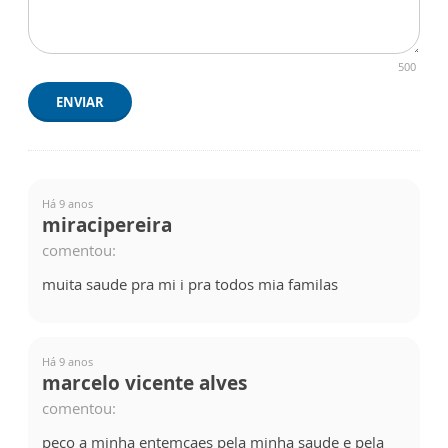
500
ENVIAR
Há 9 anos
miracipereira
comentou:
muita saude pra mi i pra todos mia familas
Há 9 anos
marcelo vicente alves
comentou:
peço a minha entemçaes pela minha saude e pela