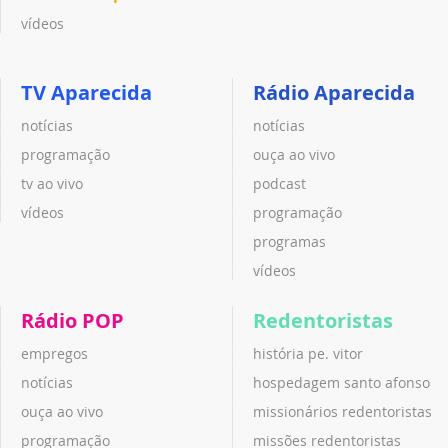
vídeos
TV Aparecida
Rádio Aparecida
notícias
notícias
programação
ouça ao vivo
tv ao vivo
podcast
vídeos
programação
programas
vídeos
Rádio POP
Redentoristas
empregos
história pe. vitor
notícias
hospedagem santo afonso
ouça ao vivo
missionários redentoristas
programação
missões redentoristas