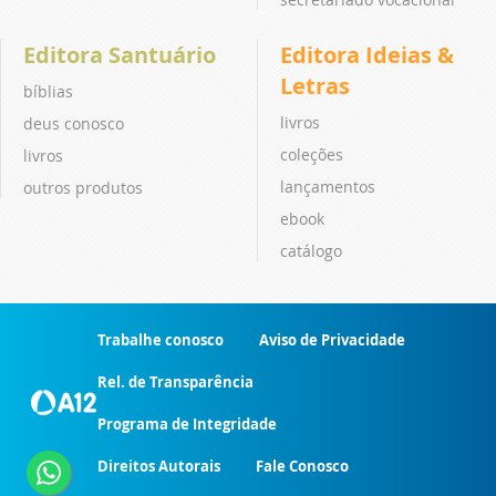
Editora Santuário
Editora Ideias &
Letras
bíblias
livros
deus conosco
coleções
livros
lançamentos
outros produtos
ebook
catálogo
Trabalhe conosco
Aviso de Privacidade
Rel. de Transparência
Programa de Integridade
Direitos Autorais
Fale Conosco