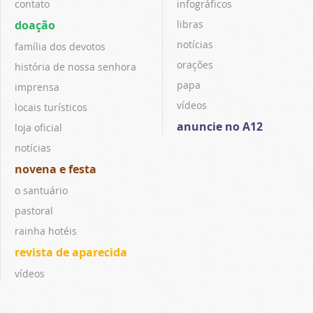
contato
infográficos
doação
libras
notícias
família dos devotos
orações
história de nossa senhora
papa
imprensa
vídeos
locais turísticos
anuncie no A12
loja oficial
notícias
novena e festa
o santuário
pastoral
rainha hotéis
revista de aparecida
vídeos