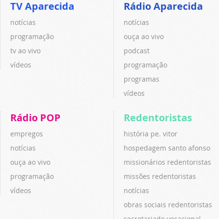
TV Aparecida
Rádio Aparecida
notícias
notícias
programação
ouça ao vivo
tv ao vivo
podcast
vídeos
programação
programas
vídeos
Rádio POP
Redentoristas
empregos
história pe. vitor
notícias
hospedagem santo afonso
ouça ao vivo
missionários redentoristas
programação
missões redentoristas
vídeos
notícias
obras sociais redentoristas
secretariado vocacional