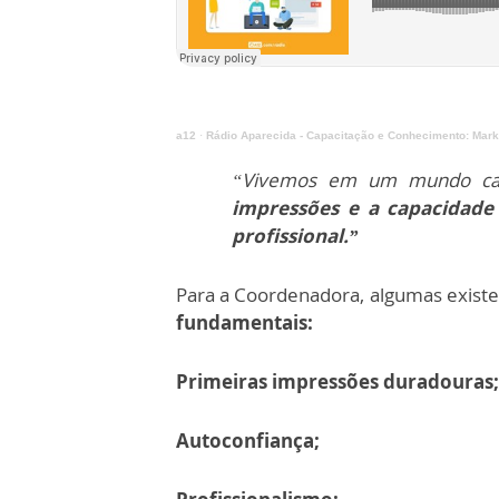
a12
·
Rádio Aparecida - Capacitação e Conhecimento: Mark
“Vivemos em um mundo ca
impressões e a capacidade
profissional.”
Para a Coordenadora, algumas exist
fundamentais:
Primeiras impressões duradouras;
Autoconfiança;