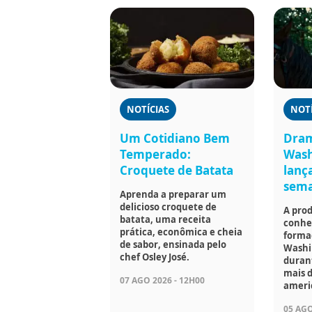
NOTÍCIAS
NOTÍ
Um Cotidiano Bem
Dram
Temperado:
Wash
Croquete de Batata
lanç
sem
Aprenda a preparar um
delicioso croquete de
A prod
batata, uma receita
conhec
prática, econômica e cheia
forma
de sabor, ensinada pelo
Washi
chef Osley José.
duran
mais d
07 AGO 2026 - 12H00
ameri
05 AGO