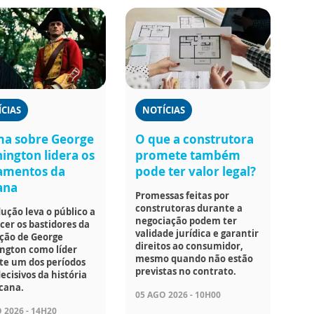
CIAS
NOTÍCIAS
a sobre George
O que a construtora
ington lidera os
promete também
amentos da
pode ter valor legal?
ana
Promessas feitas por
construtoras durante a
ução leva o público a
negociação podem ter
er os bastidores da
validade jurídica e garantir
ção de George
direitos ao consumidor,
ngton como líder
mesmo quando não estão
te um dos períodos
previstas no contrato.
ecisivos da história
cana.
05 AGO 2026 - 10H00
 2026 - 14H20