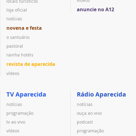
vídeos
locais turísticos
anuncie no A12
loja oficial
notícias
novena e festa
o santuário
pastoral
rainha hotéis
revista de aparecida
vídeos
TV Aparecida
Rádio Aparecida
notícias
notícias
programação
ouça ao vivo
tv ao vivo
podcast
vídeos
programação