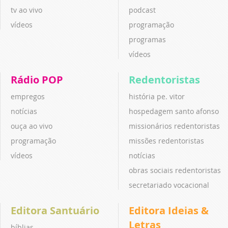
tv ao vivo
podcast
vídeos
programação
programas
vídeos
Rádio POP
Redentoristas
empregos
história pe. vitor
notícias
hospedagem santo afonso
ouça ao vivo
missionários redentoristas
programação
missões redentoristas
vídeos
notícias
obras sociais redentoristas
secretariado vocacional
Editora Santuário
Editora Ideias &
Letras
bíblias