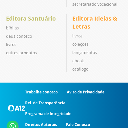
secretariado vocacional
Editora Santuário
Editora Ideias &
Letras
bíblias
livros
deus conosco
coleções
livros
lançamentos
outros produtos
ebook
catálogo
Trabalhe conosco
Aviso de Privacidade
Rel. de Transparência
Programa de Integridade
Direitos Autorais
Fale Conosco