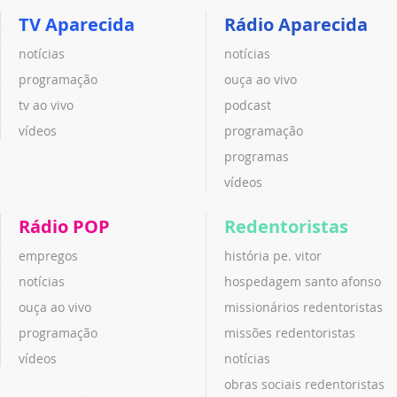
TV Aparecida
Rádio Aparecida
notícias
notícias
programação
ouça ao vivo
tv ao vivo
podcast
vídeos
programação
programas
vídeos
Rádio POP
Redentoristas
empregos
história pe. vitor
notícias
hospedagem santo afonso
ouça ao vivo
missionários redentoristas
programação
missões redentoristas
vídeos
notícias
obras sociais redentoristas