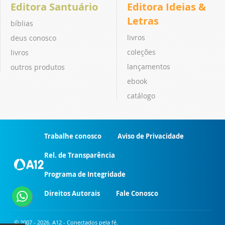
Editora Santuário
Editora Ideias &
Letras
bíblias
livros
deus conosco
coleções
livros
lançamentos
outros produtos
ebook
catálogo
Trabalhe conosco
Aviso de Privacidade
Rel. de Transparência
Programa de Integridade
Direitos Autorais
Fale Conosco
© 2007 - 2026. A12 - Conectados pela fé.